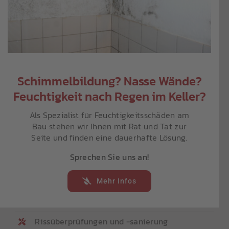
Reparaturarbeiten
Mauer- und Putzarbeiten
Platten- und Pflastererneuerung
Schimmelbildung? Nasse Wände?
Fliesenreparaturen
Feuchtigkeit nach Regen im Keller?
Reparaturen von Treppen und Podesten
Als Spezialist für Feuchtigkeitsschäden am
Bau stehen wir Ihnen mit Rat und Tat zur
Schornsteinkopferneuerung
Seite und finden eine dauerhafte Lösung.
Wasserschäden
Sprechen Sie uns an!
Reparaturarbeiten von beschädigten
Grundstücksmauern oder Pfeilern
Mehr Infos
Haftpflichtschäden
Rissüberprüfungen und -sanierung