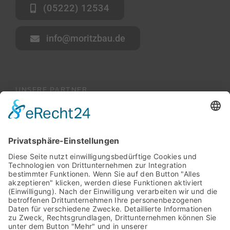
(05222) 12534
info@moritzbau.de
UNSERE PARTNER